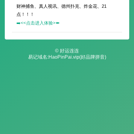
财神捕鱼、真人视讯、德州扑克、炸金花、21
点！！！
➡️<<点击进入体验>⬅️
© 好运连连
易记域名:HaoPinPai.vip(好品牌拼音)