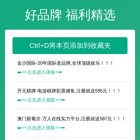
好品牌 福利精选
Ctrl+D将本页添加到收藏夹
金沙国际-20年国际老品牌,全球顶级娱乐！！！
➡️<<点击进入体验>⬅️
开元棋牌-电游棋牌彩票捕鱼,注册就送595元！！！
➡️<<点击进入领取>>⬅️
澳门新葡京-万人在线实力平台,注册就送587元！！！
➡️<<点击进入领取>>⬅️